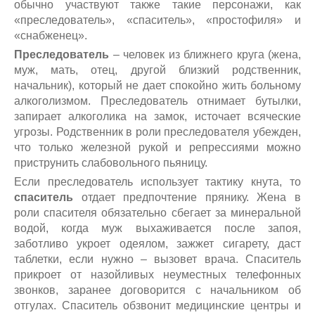
обычно участвуют также такие персонажи, как
«преследователь», «спаситель», «простофиля» и
«снабженец».
Преследователь
– человек из ближнего круга (жена,
муж, мать, отец, другой близкий родственник,
начальник), который не дает спокойно жить больному
алкоголизмом. Преследователь отнимает бутылки,
запирает алкоголика на замок, источает всяческие
угрозы. Родственник в роли преследователя убежден,
что только железной рукой и репрессиями можно
приструнить слабовольного пьяницу.
Если преследователь использует тактику кнута, то
спаситель
отдает предпочтение прянику. Жена в
роли спасителя обязательно сбегает за минеральной
водой, когда муж выхаживается после запоя,
заботливо укроет одеялом, зажжет сигарету, даст
таблетки, если нужно – вызовет врача. Спаситель
прикроет от назойливых неуместных телефонных
звонков, заранее договорится с начальником об
отгулах. Спаситель обзвонит медицинские центры и