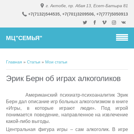
г. Актобе, пр. Абая 13, Есет-Батыра 81
+7(7132)54
4535,
+7(701)3
209506, +7(777)5050913
МЦ"СЕМЬЯ"
Главная
»
Статьи
»
Мои статьи
Эрик Берн об играх алкоголиков
Американский психиатр-психоаналитик Эрик
Берн дал описание игр больных алкоголизмом в книге
«Игры, в которые играют люди». Под игрой
понимается поведение, направленное на извлечение
какой-либо выгоды.
Центральная фигура игры – сам алкоголик. В игре