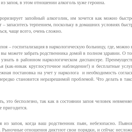
из запоя, в этом отношении алкоголь хуже героина.
роризирует запойный алкоголик, им хочется как можно быстр
т – запаситесь терпением, поскольку в домашних условиях быст
ься, чаще всего, очень сложно.
оя – госпитализация в наркологическую больницу, где, можно 
й вы можете забрать родственника домой в полном здравии. О то
ее узнать в районном наркологическом диспансере. Преимущест
ья (как-никак круглосуточное наблюдение!) и бесплатные услу
ежная постановка на учет у нарколога и необходимость соглас
нередко становится неразрешимой проблемой. Что делать в так
ь, это бесполезно, так как в состоянии запоя человек невменяе
е пригодится.
я из запоя, когда ваш родственник пьян, небезопасно. Пьяно
ся. Рыночные отношения диктуют свои порядки, и сейчас неслож