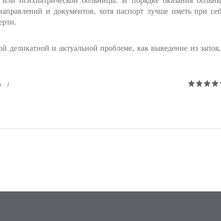
 или психиатрической больницы. В порядке оказания больн
аправлений и документов, хотя паспорт лучше иметь при себ
ерти.
ой деликатной и актуальной проблеме, как выведение из запоя,
)