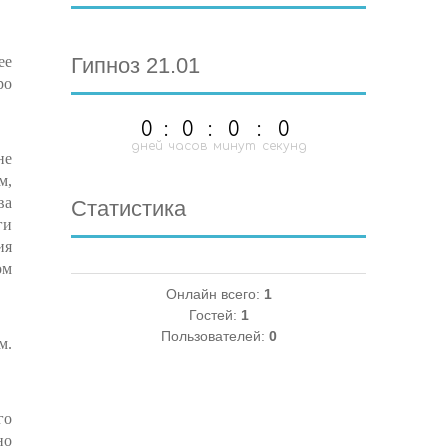
ее
Гипноз 21.01
ро
0
:
0
:
0
:
0
дней
часов
минут
секунд
не
м,
ва
Статистика
ги
ия
ом
Онлайн всего:
1
Гостей:
1
Пользователей:
0
м.
го
но