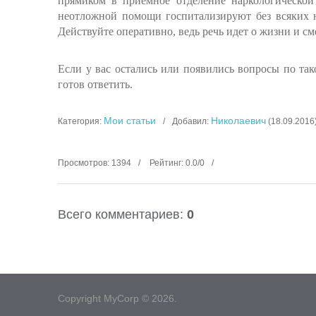
прямиком в приемное отделение наркологической
неотложной помощи госпитализируют без всяких н
Действуйте оперативно, ведь речь идет о жизни и см
Если у вас остались или появились вопросы по так
готов ответить.
Мои статьи
Николаевич
Категория
:
Добавил
:
(18.09.2016
Просмотров
:
1394
Рейтинг
:
0.0
/
0
Всего комментариев
:
0
Copyright MyCorp © 2026
.