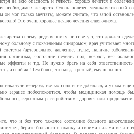
отря на всю опасность и тяжесть, хорошо лечится и облегчен
ия необходимых лекарств. Очень полезен медикаментозный со
м он мог только мечтать), можете считать, что запой остановле
коголю! Это очень хорошее начало лечения алкоголизма.
 лекарства своему родственнику не советую, это должен сдела
тному больному с похмельным синдромом, врач учитывает мног
й системы (артериальное давление, пульс, наличие заболеван
ния организма, состояние печени, пол, возраст, вес больног
ые эффекты и т.д. Не нужно брать на себя ответственность
ть, а свой же! Тем более, что когда трезвый, ему цены нет.
л накануне вечером, ночью спал и не добавлял, а утром еще 
ьно заранее побеспокоиться, чтобы медицинская помощь бы
 больного, серьезным расстройством здоровья или продолжени
ите, что и без того тяжелое состояние больного алкоголизм
ринимает, берите больного в охапку и своими силами везите е