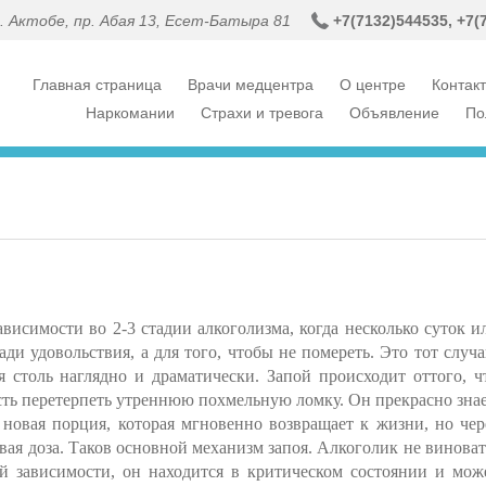
г. Актобе, пр. Абая 13, Есет-Батыра 81
+7(7132)54
4535,
+7(
Главная страница
Врачи медцентра
О центре
Контак
Наркомании
Страхи и тревога
Объявление
По
мости во 2-3 стадии алкоголизма, когда несколько суток и
ди удовольствия, а для того, чтобы не помереть. Это тот случа
я столь наглядно и драматически. Запой происходит оттого, ч
сть перетерпеть утреннюю похмельную ломку. Он прекрасно знае
 новая порция, которая мгновенно возвращает к жизни, но чер
овая доза. Таков основной механизм запоя. Алкоголик не виноват
ой зависимости, он находится в критическом состоянии и мож