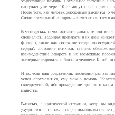
эффективную помощь. Похмельное состояние, несм
наступает уже через 10-20 минут после применен
После того, как человек хорошенько выспится (о че
Сняли похмельный синдром – значит сняли тягу к ал
В-четвертых
, самостоятельно давать те или иные
специалист. Подбирая препараты и их дозы конкре
факторы, такие как состояние сердечно-сосудисто
сердца), состояние психики, степень обезвожива
взаимодействие лекарств и их возможные побочн
экспериментировать на близком человеке. Какой ни ес
Итак, если ваш родственник последний раз выпива
успел опохмелиться, ему можно помочь. Желател
своевременной, ибо промедление чревато отказом
пьянства.
В-пятых
, в критической ситуации, когда вы вид
ухудшается на глазах, а скорая помощь вызов не п