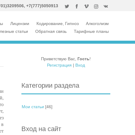
701)3
209506, +7(777)5050913
ты
Лицензии
Кодирование, Гипноз
Алкоголизм
лезные статьи
Обратная связь
Тарифные планы
Приветствую Вас
,
Гость
!
Регистрация
|
Вход
Категории раздела
ли
й,
то
Мои статьи
[46]
т,
ез
 в
Вход на сайт
ет