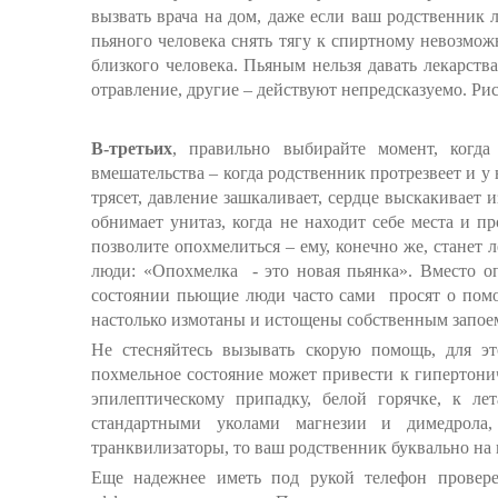
вызвать врача на дом, даже если ваш родственник 
пьяного человека снять тягу к спиртному невозможн
близкого человека. Пьяным нельзя давать лекарств
отравление, другие – действуют непредсказуемо. Ри
В-третьих
, правильно выбирайте момент, когд
вмешательства – когда родственник протрезвеет и у 
трясет, давление зашкаливает, сердце выскакивает и
обнимает унитаз, когда не находит себе места и п
позволите опохмелиться – ему, конечно же, станет 
люди: «Опохмелка - это новая пьянка». Вместо о
состоянии пьющие люди часто сами просят о помо
настолько измотаны и истощены собственным запое
Не стесняйтесь вызывать скорую помощь, для эт
похмельное состояние может привести к гипертониче
эпилептическому припадку, белой горячке, к ле
стандартными уколами магнезии и димедрола,
транквилизаторы, то ваш родственник буквально на 
Еще надежнее иметь под рукой телефон провере