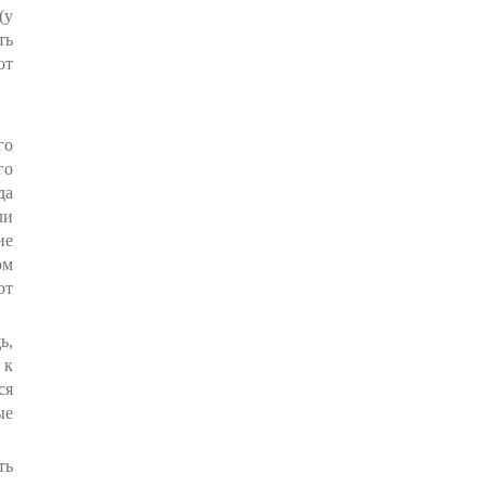
(у
ть
ют
го
го
да
ли
ие
ом
ют
ь,
 к
ся
ые
ть