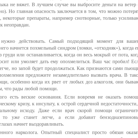
лыка не вяжет. В лучшем случае вы выбросите деньги на ветер 
о). Но главная опасность заключается в том, что можно потеря
а, некоторые препараты, например снотворные, только усилива
ск неоправдан.
а нужно действовать. Самый подходящий момент для ваше
него начнется похмельный синдром (ломки, «отходняк»), когда е
з груди или останавливается, когда он весь мокрый от пота, ког
росит или умоляет дать ему опохмелиться. Ваш час пробил! Ес
легче, но запой будет продолжаться. Как признаются сами пьющ
похмеления предложите незамедлительно вызвать врача. В так
щи, особенно когда их рвет от любых доз алкоголя, они быва
м, что рады любой помощи.
ого есть веские основания. Если вовремя не оказать помощ
скому кризу, к инсульту, к острой сердечной недостаточности,
тальному исходу. Даже если врач скорой помощи ограничит
 то уже станет легче, а если добавит бензодиазепинов
глазах начнет выздоравливать.
нного нарколога. Опытный специалист просто обязан оказа