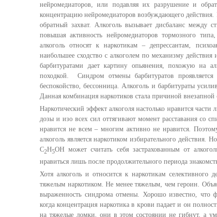
нейромедиаторов, или подавляя их разрушение и обр
концентрацию нейромедиаторов возбуждающего действия. 
обратный захват. Алкоголь вызывает дисбаланс между 
повышая активность нейромедиаторов тормозного типа,
алкоголь относят к наркотикам – депрессантам, псих
наибольшее сходство с алкоголем по механизму действия 
барбитуратами дает картину опьянения, похожую на а
походкой. Синдром отмены барбитуратов проявляется
беспокойство, бессонница. Алкоголь и барбитураты усили
Данная комбинация наркотиков стала причиной внезапной 
Наркотический эффект алкоголя настолько нравится части 
дозы и изо всех сил оттягивают момент расставания со сп
нравится не всем – многим активно не нравится. Поэтом
алкоголь является наркотиком избирательного действия. Н
С
Н
ОН может считать себя застрахованным от алкогол
2
5
нравиться лишь после продолжительного периода знакомств
Хотя алкоголь и относится к наркотикам селективного д
тяжелым наркотиком. Не менее тяжелым, чем героин. Объя
выраженность синдрома отмены. Хорошо известно, что фи
когда концентрация наркотика в крови падает и он полно
на тяжелые ломки, они в этом состоянии не гибнут, а у