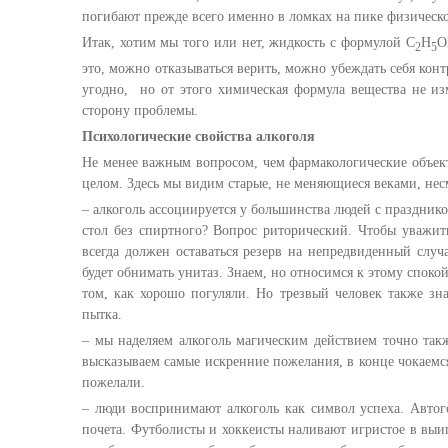
погибают прежде всего именно в ломках на пике физическ
Итак, хотим мы того или нет, жидкость с формулой С
Н
О
2
5
это, можно отказываться верить, можно убеждать себя ко
угодно, но от этого химическая формула вещества не изм
сторону проблемы.
Психологические свойства алкоголя
Не менее важным вопросом, чем фармакологические объект
целом. Здесь мы видим старые, не меняющиеся веками, нес
– алкоголь ассоциируется у большинства людей с праздник
стол без спиртного? Вопрос риторический. Чтобы уважить
всегда должен оставаться резерв на непредвиденный случа
будет обнимать унитаз. Знаем, но относимся к этому споко
том, как хорошо погуляли. Но трезвый человек также зна
пытка.
– мы наделяем алкоголь магическим действием точно такж
высказываем самые искренние пожелания, в конце чокаемся
пожелали.
– люди воспринимают алкоголь как символ успеха. Автог
почета. Футболисты и хоккеисты наливают игристое в выи