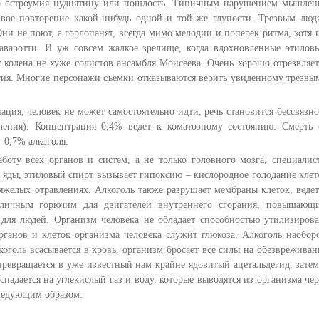
то остроумия нуднятину или пошлость. Типичным нарушением мышлен
ливое повторение какой-нибудь одной и той же глупости. Трезвым люд
ни не поют, а горлопанят, всегда мимо мелодии и поперек ритма, хотя 
Паваротти. И уж совсем жалкое зрелище, когда вдохновленные этилов
 колена не хуже солистов ансамбля Моисеева. Очень хорошо отрезвляет
тия. Многие персонажи съемки отказываются верить увиденному трезвы
ия, человек не может самостоятельно идти, речь становится бессвязно
вления). Концентрация 0,4% ведет к коматозному состоянию. Смерть 
 0,7% алкоголя.
боту всех органов и систем, а не только головного мозга, специалис
е яды, этиловый спирт вызывает гипоксию – кислородное голодание клет
тяжелых отравлениях. Алкоголь также разрушает мембраны клеток, ведет
тличным горючим для двигателей внутреннего сгорания, повышающ
для людей. Организм человека не обладает способностью утилизирова
ганов и клеток организма человека служит глюкоза. Алкоголь наоборо
коголь всасывается в кровь, организм бросает все силы на обезвреживан
превращается в уже известный нам крайне ядовитый ацетальдегид, затем
спадается на углекислый газ и воду, которые выводятся из организма чер
следующим образом: