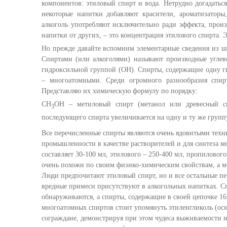
компонентов: этиловый спирт и вода. Нетрудно догадатьс
некоторые напитки добавляют красители, ароматизаторы
алкоголь употребляют исключительно ради эффекта, произ
напитки от других, – это концентрация этилового спирта. 
Но прежде давайте вспомним элементарные сведения из шк
Спиртами (или алкоголями) называют производные углев
гидроксильной группой (ОН). Спирты, содержащие одну г
– многоатомными. Среди огромного разнообразия спир
Представляю их химическую формулу по порядку:
СН
ОН – метиловый спирт (метанол или древесный сп
3
последующего спирта увеличивается на одну и ту же груп
Все перечисленные спирты являются очень ядовитыми тех
промышленности в качестве растворителей и для синтеза м
составляет 30-100 мл, этилового – 250-400 мл, пропилового
очень похожи по своим физико-химическим свойствам, а м
Люди предпочитают этиловый спирт, но и все остальные п
вредные примеси присутствуют в алкогольных напитках. Сп
обнаруживаются, а спирты, содержащие в своей цепочке 16
многоатомных спиртов стоит упомянуть этиленгликоль (ос
сограждане, демонстрируя при этом чудеса выживаемости и