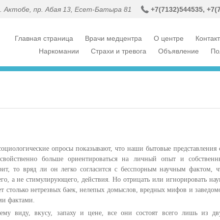
г. Актобе, пр. Абая 13, Есет-Батыра 81
+7(7132)54
4535,
+7(
Главная страница
Врачи медцентра
О центре
Контак
Наркомании
Страхи и тревога
Объявление
По
логические опросы показывают, что наши бытовые представления 
свойственно больше ориентироваться на личный опыт и собственн
рит, то вряд ли он легко согласится с бесспорным научным фактом, ч
го, а не стимулирующего, действия. Но отрицать или игнорировать нау
ет столько нетрезвых баек, нелепых домыслов, вредных мифов и заведом
ми фактами.
му виду, вкусу, запаху и цене, все они состоят всего лишь из дв