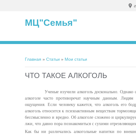
МЦ"Семья"
Главная
»
Статьи
»
Мои статьи
ЧТО ТАКОЕ АЛКОГОЛЬ
Ученые изучили алкоголь досконально. Однако социо
алкоголе часто противоречат научным данным. Людям 
ощущения. Если человеку кажется, что алкоголь его бод
алкоголь относится к психоактивным веществам тормозяще
бессмысленно и вредно. Об алкоголе сложено и циркулиру
лжи, что давно пора познакомиться с сухими отрезвляющи
Как бы ни различались алкогольные напитки по внешне