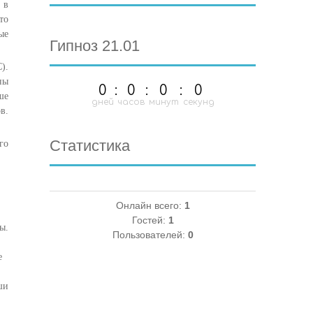
 в
то
ые
Гипноз 21.01
).
ны
0
:
0
:
0
:
0
ше
дней
часов
минут
секунд
в.
Статистика
го
Онлайн всего:
1
Гостей:
1
ы.
Пользователей:
0
е
ши