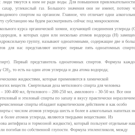
я: люди тянутся к ним не ради воды. Для повышения привлекательности
, сахар, углекислый газ. Большого значения они не имеют, потому ч
водимого спиртом на организм. Главное, что отличает одни алкогольн
Эту субстанцию мы будем рассматривать сейчас под микроскопом.
ольного курса органической химии, изучающей соединения углерода (С
одородов, в которых один или несколько атомов водорода (Н) замеще
идроксильную группу, называют одноатомными, содержащие две и боль
тов для нас представляют интерес первые пять одноатомных спирто
ирт). Первый представитель одноатомных спиртов. Формула каждо
пу СН
, то есть на один атом углерода и два атома водорода;
2
ническими жидкостями, которые применяются в химической
ногих веществ. Смертельная доза метилового спирта для человека
 – 100-400 мл, бутилового – 200-250 мл, амилового – 30-50 мл. Все они
етиловый и этиловый спирты по запаху и вкусу практически неразличим
еречисленные спирты обладают наркотическим действием и как особо
ирты с числом атомов углерода шесть и более в алкогольных напитках н
 и более атомов углерода, являются твердыми веществами. Из
нова антифриза и тормозной жидкости), который пользуют отдельные на
ли погибая по собственной глупости. Формула этиленгликоля, между