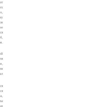
ют
их
о,
му
ов
ие
ся
б,
м.
ой
ля
и,
ом
ал
ся
ся
а,
ны
ки