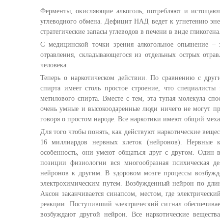
Ферменты, окисляющие алкоголь, потребляют и истощаю
углеводного обмена. Дефицит НАД ведет к угнетению энер
стратегические запасы углеводов в печени в виде гликогена
С медицинской точки зрения алкогольное опьянение – 
отравления, складывающегося из отдельных острых отра
человека.
Теперь о наркотическом действии. По сравнению с други
спирта имеет столь простое строение, что специалист
метилового спирта. Вместе с тем, эта тупая молекула сп
очень умные и высокоодаренные люди ничего не могут пр
говоря о простом народе. Все наркотики имеют общий меха
Для того чтобы понять, как действуют наркотические вещес
16 миллиардов нервных клеток (нейронов). Нервные 
особенность, они умеют общаться друг с другом. Один 
позиции физиологии вся многообразная психическая де
нейронов к другим. В здоровом мозге процессы возбужд
электрохимическим путем. Возбужденный нейрон по длин
Аксон заканчивается синапсом, местом, где электрическ
реакции. Поступивший электрический сигнал обеспечивае
возбуждают другой нейрон. Все наркотические веществ