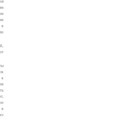
ия
ям
им
ым
 в
ми
й,
от
ты
ок
 к
им
ть
т,
ие
 в
ез