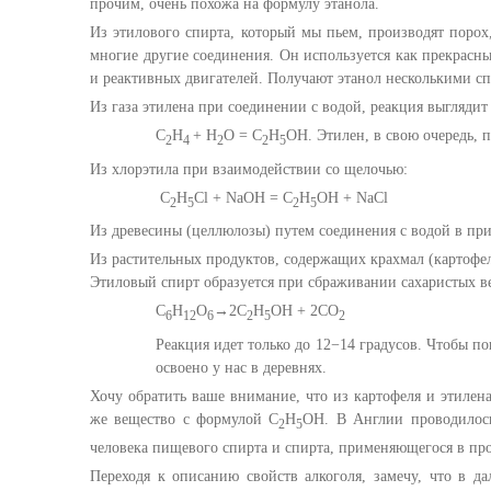
прочим, очень похожа на формулу этанола.
Из этилового спирта, который мы пьем, производят порох,
многие другие соединения. Он используется как прекрасны
и реактивных двигателей. Получают этанол несколькими сп
Из газа этилена при соединении с водой, реакция выглядит 
С
Н
+ Н
О = С
Н
ОН. Этилен, в свою очередь, 
2
4
2
2
5
Из хлорэтила при взаимодействии со щелочью:
С
Н
Сl + NaOH = C
H
OH + NaCl
2
5
2
5
Из древесины (целлюлозы) путем соединения с водой в при
Из растительных продуктов, содержащих крахмал (картофел
Этиловый спирт образуется при сбраживании сахаристых в
C
H
O
→2C
H
OH + 2CO
6
12
6
2
5
2
Реакция идет только до 12−14 градусов. Чтобы п
освоено у нас в деревнях.
Хочу обратить ваше внимание, что из картофеля и этилена
же вещество с формулой С
Н
ОН. В Англии проводилось
2
5
человека пищевого спирта и спирта, применяющегося в п
Переходя к описанию свойств алкоголя, замечу, что в д