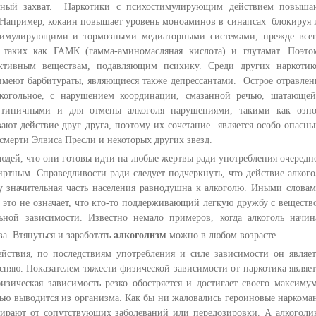
атный захват. Наркотики с психостимулирующим действием повыша
Например, кокаин повышает уровень моноаминов в синапсах блокируя 
стимулирующими и тормозными медиаторными системами, прежде всег
 таких как ГАМК (гамма-аминомасляная кислота) и глутамат. Поэто
оактивным веществам, подавляющим психику. Среди других наркотик
имеют барбитураты, являющиеся также депрессантами. Острое отравлен
лкогольное, с нарушением координации, смазанной речью, шатающей
 типичными и для отмены алкоголя нарушениями, такими как озно
вают действие друг друга, поэтому их сочетание является особо опасны
смерти Элвиса Пресли и некоторых других звезд.
людей, что они готовы идти на любые жертвы ради употребления очередн
иртным. Справедливости ради следует подчеркнуть, что действие алкого
у значительная часть населения равнодушна к алкоголю. Иными словам
о это не означает, что кто-то поддерживающий легкую дружбу с веществ
ьной зависимости. Известно немало примеров, когда алкоголь начин
а. Втянуться и заработать
алкоголизм
можно в любом возрасте.
ействия, по последствиям употребления и силе зависимости он являет
сняю. Показателем тяжести физической зависимости от наркотика являет
зическая зависимость резко обостряется и достигает своего максимум
стью выводится из организма. Как бы ни жаловались героиновые наркома
мирают от сопутствующих заболеваний или передозировки. А алкоголи