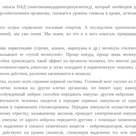
т запасы НАД (никотинамидадениндинуклеотид), который необходим д
гообеспечения организма, снижается уровень глюкозы в крови, исчеза
.
это острое отравление этиловым спиртом. А последствия хроническо
влений, мы уже знаем. Мы знаем, во что и в кого алкоголь превраща
ми наркотиками (героин, кокаин, марихуана и др.) молекула этилово
ы называют ее «тупой молекулой». Проще некуда, проще лишь молеку
особна производить такой эффект на организм человека, что многие да
отивопоставить алкоголю и легко попадают в наркотическую ловушку, 
низм действия, различия заключаются в нюансах.
тва, нужно знать строение нервной системы. Головной мозг состоит из 1
клетки похожи на другие клетки организма, но имеют одну важн
возбужденный нейрон способен передавать импульс другим нейронам.
ятельность человека сводится к передаче нервных импульсов от одн
ения и торможения сбалансированы. Передача импульсов осуществляет
ному отростку, называемому аксоном, проводит электрический импуль
ий импульс от одного нейрона передается другому с помощью химическ
т выделение в синапсе химических веществ – нейромедиаторов, котор
а действуют на уровне синапсов, стимулируя выделение тех или ин