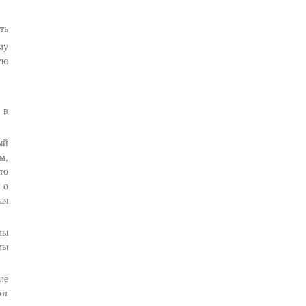
ть
му
ую
 в
ый
м,
то
 о
ая
мы
мы
ле
ют