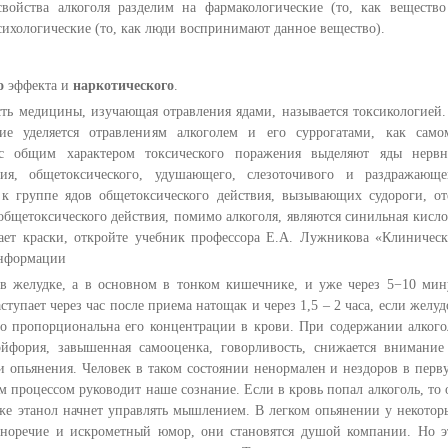
свойства алкоголя разделим на фармакологические (то, как вещество
сихологические (то, как люди воспринимают данное вещество).
о
эффекта и
наркотического
.
ть медицины, изучающая отравления ядами, называется токсикологией.
е уделяется отравлениям алкоголем и его суррогатами, как само
 с общим характером токсического поражения выделяют яды нервн
твия, общетоксического, удушающего, слезоточивого и раздражающе
 к группе ядов общетоксического действия, вызывающих судороги, от
общетоксического действия, помимо алкоголя, являются синильная кисло
ает краски, откройте учебник профессора Е.А. Лужникова «Клиническ
информации
 в желудке, а в основном в тонком кишечнике, и уже через 5−10 мин
тупает через час после приема натощак и через 1,5 – 2 часа, если желуд
о пропорциональна его концентрации в крови. При содержании алкого
эйфория, завышенная самооценка, говорливость, снижается внимание
ни опьянения. Человек в таком состоянии ненормален и нездоров в перв
м процессом руководит наше сознание. Если в кровь попал алкоголь, то 
 уже этанол начнет управлять мышлением. В легком опьянении у некотор
сноречие и искрометный юмор, они становятся душой компании. Но э