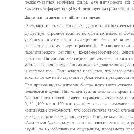
подразумеваться этиловый спирт. Для наглядности все 
химической формулой С
Н
ОН действует на организм) и п
2
5
Фармакологические свойства алкоголя
Фармакологические свойства складываются из
токсическог
Существует огромное количество ядовитых веществ. Облас
учебниках токсикологии традиционно большое внимани
распространенному виду отравлений. В соответствии
паралитического действия, кожно-резорбтивного дейс
действия. По данной классификации алкоголь относится
мозга, параличи, кому. Типичными представителями ядов 
и угарный газ. Если кому-то покажется, что автор сгущ
токсикология» на 25 странице и убедитесь в правдивости 
При приеме внутрь алкоголь быстро всасывается отчасти
появляется в крови. Пик концентрации алкоголя в крови нас
был наполнен пищей. Тяжесть отравления алкоголем прям
0,1% (100 мг в 100 мл крови) у человека отмечается 
критические способности, что соответствует легкой степе
очередь из-за повреждения рассудка. В норме мыслительны
обязательно будет присутствовать и в головном мозге, и
людей, по их собственным ощущениям, прорезаются кра