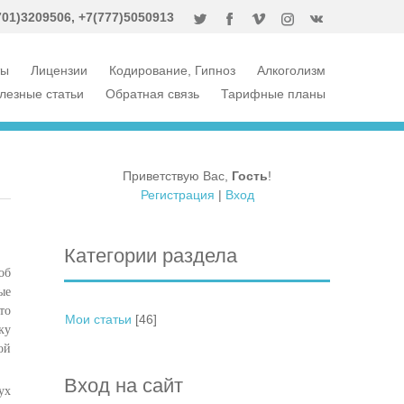
701)3
209506, +7(777)5050913
ты
Лицензии
Кодирование, Гипноз
Алкоголизм
лезные статьи
Обратная связь
Тарифные планы
Приветствую Вас
,
Гость
!
Регистрация
|
Вход
Категории раздела
об
ые
то
Мои статьи
[46]
ку
ой
Вход на сайт
ух