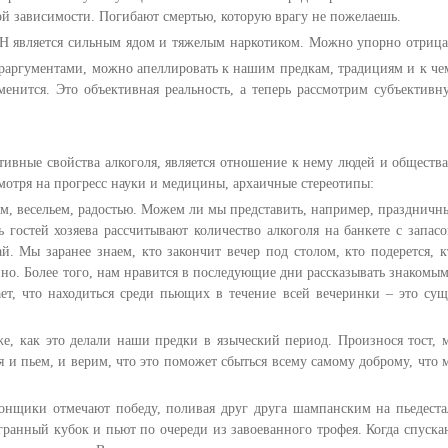
ой зависимости. Погибают смертью, которую врагу не пожелаешь.
Н является сильным ядом и тяжелым наркотиком. Можно упорно отрица
нтраргументами, можно апеллировать к нашим предкам, традициям и к че
енится. Это объективная реальность, а теперь рассмотрим субъективн
ивные свойства алкоголя, является отношение к нему людей и общества
мотря на прогресс науки и медицины, архаичные стереотипы:
ом, весельем, радостью. Можем ли мы представить, например, праздничн
 гостей хозяева рассчитывают количество алкоголя на банкете с запасо
й. Мы заранее знаем, кто закончит вечер под столом, кто подерется, к
йно. Более того, нам нравится в последующие дни рассказывать знакомым
ет, что находиться среди пьющих в течение всей вечеринки – это сущ
е, как это делали наши предки в языческий период. Произнося тост, 
 и пьем, и верим, что это поможет сбыться всему самому доброму, что 
онщики отмечают победу, поливая друг друга шампанским на пьедеста
гранный кубок и пьют по очереди из завоеванного трофея. Когда спуска