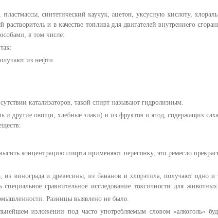
 пластмассы, синтетический каучук, ацетон, уксусную кислоту, хлораль
й растворитель и в качестве топлива для двигателей внутреннего сгоран
особами, в том числе:
так:
получают из нефти.
сутствии катализаторов, такой спирт называют гидролизным.
ь и другие овощи, хлебные злаки) и из фруктов и ягод, содержащих саха
еществ:
овысить концентрацию спирта применяют перегонку, это ремесло прекрас
, из винограда и древесины, из бананов и хлорэтила, получают одно и 
 специальное сравнительное исследование токсичности для животных
ромышленности. Разницы выявлено не было.
альнейшем изложении под часто употребляемым словом «алкоголь» буд