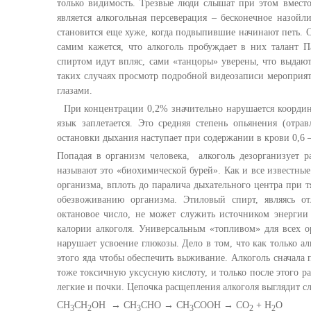
только видимость. Трезвые люди слышат при этом вмес
является алкогольная персеверация – бесконечное назой
становится еще хуже, когда подвыпившие начинают петь. О
самим кажется, что алкоголь пробуждает в них талант 
спиртом идут впляс, сами «танцоры» уверены, что выдают
таких случаях просмотр подробной видеозаписи мероприя
глазами.
При концентрации 0,2% значительно нарушается координац
язык заплетается. Это средняя степень опьянения (отра
остановки дыхания наступает при содержании в крови 0,6 –
Попадая в организм человека, алкоголь дезорганизует ра
называют это «биохимической бурей». Как и все известны
организма, вплоть до паралича дыхательного центра при 
обезвоживанию организма. Этиловый спирт, являясь о
октановое число, не может служить источником энергии 
калории алкоголя. Универсальным «топливом» для всех ор
нарушает усвоение глюкозы. Дело в том, что как только ал
этого яда чтобы обеспечить выживание. Алкоголь сначала 
тоже токсичную уксусную кислоту, и только после этого ра
легкие и почки. Цепочка расщепления алкоголя выглядит 
СН
СН
ОН → СН
СНО → СН
СООН → СО
+ Н
О
3
2
3
3
2
2