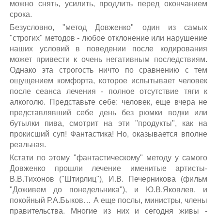
можно снять, усилить, продлить перед окончанием
срока.
Безусловно, "метод Довженко" один из самых
"строгих" методов - любое отклонение или нарушение
наших условий в поведении после кодирования
может привести к очень негативным последствиям.
Однако эта строгость ничто по сравнению с тем
ощущением комфорта, которое испытывает человек
после сеанса лечения - полное отсутствие тяги к
алкоголю. Представьте себе: человек, еще вчера не
представлявший себе день без рюмки водки или
бутылки пива, смотрит на эти "продукты", как на
прокисший суп! Фантастика! Но, оказывается вполне
реальная.
Кстати по этому "фантастическому" методу у самого
Довженко прошли лечение именитые артисты-
В.В.Тихонов ("Штирлиц"), И.В. Печерникова (фильм
"Доживем до понедельника"), и Ю.В.Яковлев, и
покойный Р.А.Быков… А еще послы, министры, члены
правительства. Многие из них и сегодня живы -