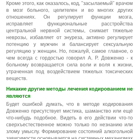
Кроме этого, как оказалось, код, "засылаемый" врачом
в мозг больного, целителен и во многих других
отношениях. Он регулирует функции мозга,
исправляет функциональные расстройства
центральной нервной системы, снимает тяжелые
неврозы, избавляет от энуреза, активно регулирует
потенцию у мужчин и балансирует сексуальную
регуляцию у женщин. Но, пожалуй, самое главное, о
чем всегда с гордостью говорил А. Р. Довженко - к
больному возвращается сила воли и воля к жизни,
утраченная под воздействием тяжелых токсических
веществ.
Никакие другие методы лечения кодированием не
являются
Будет ошибкой думать, что в методе кодирования
Довженко присутствует мистика, шаманство или ещё
что-нибудь подобное. Видеть в его действии что-то
сверхъестественное можно только по незнанию или
злому умыслу. Формирование состояний алкогольной
зависимости основывается на системных механизмах