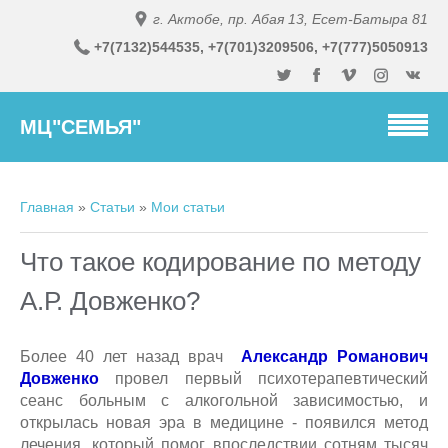
г. Актобе, пр. Абая 13, Есет-Батыра 81
+7(7132)54
4535,
+7(701)3
209506, +7(777)5050913
МЦ"СЕМЬЯ"
Главная
»
Статьи
»
Мои статьи
Что такое кодирование по методу
А.Р. Довженко?
Более 40 лет назад врач
Александр Романович
Довженко
провел первый психотерапевтический
сеанс больным с алкогольной зависимостью, и
открылась новая эра в медицине - появился метод
лечения, который помог впоследствии сотням тысяч