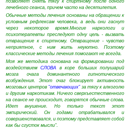
позволяет снять тягу к спиртному после одного
лечебного сеанса, причем часто на десятилетия.
Обычные методы лечения основаны на обращении к
условным рефлексам человека, а ведь они гаснут
через некоторое время.Многие наркологи и
психотерапевты преследуют одну цель - вызвать
отвращение к спиртному. Отвращение - чувство
неприятное, с ним жить неуютно. Поэтому
классические методы лечения помогают не всегда.
Моя же методика основана на формировании под
воздействием
СЛОВА
в коре больших полушарий
мозга очага доминантного гипнотического
возбуждения. Этот очаг блокирует активность
мозговых центров
"отвечающих"
за тягу к алкоголю
и другим наркотикам. Ничего сверхъестественного
на сеансе не происходит, говорятся обычные слова.
Идет внушение. Но только текст этот
эмпирический. Он годами отрабатывался и
совершенствовался, и поэтому представляет собой
как бы сгусток мысли".