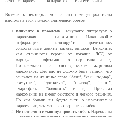
лечение, наркоманы – на наркотики. Это и есть война.
Возможно, некоторые мои советы помогут родителям
выстоять в этой тяжелой длительной борьбе.
Вникайте в проблему
. Покупайте литературу о
наркотиках и наркомании. Накапливайте
информацию, анализируйте прочитанное,
сопоставляйте данные разных авторов. Выясните,
чем отличаются героин от кокаина, ЛСД от
марихуаны, амфетамины от первитина и т.д.
Познакомьтесь со специфическим жаргоном
наркоманов. Для вас не должно быть тайной, что
означают на их языке слова “баян”, “чек”, “кумар”,
“замутить”, “догнаться”, “приход”, “винт”,
“марцефаль”, “бодяжить” и т.д. Проблема
наркомании не имеет быстрого и легкого решения.
Но чем больше вы будете знать о наркотиках и
наркомании, тем меньше совершите ошибок.
Не позволяйте манипулировать собой
. Наркоманы