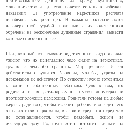
противозаконное действие. За кражу, хулиганство,
мошенничество и т.д., если повезет, есть шанс избежать
наказания. За употребление наркотиков расплата
неизбежна как рост цен. Наркоманы расплачиваются
исковерканной судьбой и жизнью, а их родственники
обречены на бесконечные душевные страдания, вынести
которые способны не все.
Шок, который испытывают родственники, когда впервые
узнают, что их ненаглядное чадо сидит на наркотиках,
трудно с чем-либо сравнить. Мир рушится. И он
действительно рушится. Уговоры, мольбы, угрозы на
наркоманов не действуют. По существу нужно готовиться
к войне с собственным ребенком. Дело в том, что
родители и их дети-наркоманы имеют диаметрально
противоположные намерения. Родители готовы на любые
жертвы ради того, чтобы излечить ребенка и оградить его
от наркотиков, наркоманы, в свою очередь, ни перед чем
не останавливаются, чтобы раздобыть деньги на
очередную дозу. Родители хотят потратить деньги на