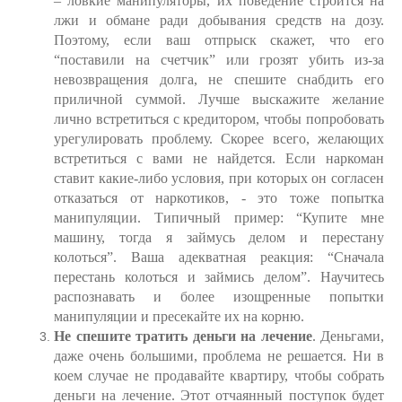
– ловкие манипуляторы, их поведение строится на
лжи и обмане ради добывания средств на дозу.
Поэтому, если ваш отпрыск скажет, что его
“поставили на счетчик” или грозят убить из-за
невозвращения долга, не спешите снабдить его
приличной суммой. Лучше выскажите желание
лично встретиться с кредитором, чтобы попробовать
урегулировать проблему. Скорее всего, желающих
встретиться с вами не найдется. Если наркоман
ставит какие-либо условия, при которых он согласен
отказаться от наркотиков, - это тоже попытка
манипуляции. Типичный пример: “Купите мне
машину, тогда я займусь делом и перестану
колоться”. Ваша адекватная реакция: “Сначала
перестань колоться и займись делом”. Научитесь
распознавать и более изощренные попытки
манипуляции и пресекайте их на корню.
Не спешите тратить деньги на лечение
. Деньгами,
даже очень большими, проблема не решается. Ни в
коем случае не продавайте квартиру, чтобы собрать
деньги на лечение. Этот отчаянный поступок будет