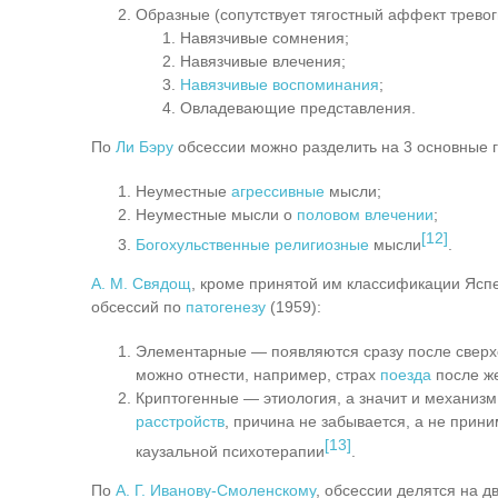
Образные (сопутствует тягостный аффект трево
Навязчивые сомнения;
Навязчивые влечения;
Навязчивые воспоминания
;
Овладевающие представления.
По
Ли Бэру
обсессии можно разделить на 3 основные 
Неуместные
агрессивные
мысли;
Неуместные мысли о
половом влечении
;
[12]
Богохульственные
религиозные
мысли
.
А. М. Свядощ
, кроме принятой им классификации Ясп
обсессий по
патогенезу
(1959):
Элементарные — появляются сразу после сверхс
можно отнести, например, страх
поезда
после ж
Криптогенные — этиология, а значит и механизм 
расстройств
, причина не забывается, а не прин
[13]
каузальной психотерапии
.
По
А. Г. Иванову-Смоленскому
, обсессии делятся на 