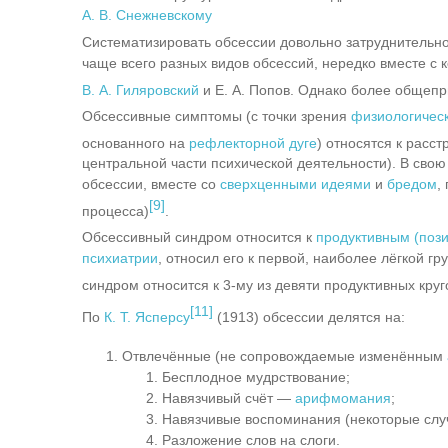
А. В. Снежневскому
Систематизировать обсессии довольно затруднительн
чаще всего разных видов обсессий, нередко вместе с
В. А. Гиляровский
и
Е. А. Попов
. Однако более общепр
Обсессивные симптомы (с точки зрения
физиологичес
основанного на
рефлекторной дуге
) относятся к расс
центральной части психической деятельности). В свою
обсессии, вместе со
сверхценными идеями
и
бредом
,
[9]
процесса)
.
Обсессивный синдром относится к
продуктивным (поз
психиатрии
, относил его к первой, наиболее лёгкой г
синдром относится к 3-му из девяти продуктивных кру
[11]
По
К. Т. Ясперсу
(1913) обсессии делятся на:
Отвлечённые (не сопровождаемые изменённым
Бесплодное мудрствование;
Навязчивый счёт —
арифмомания
;
Навязчивые воспоминания (некоторые слу
Разложение слов на слоги.