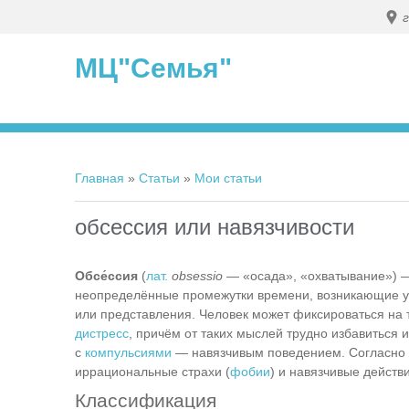
МЦ"Семья"
Главная
»
Статьи
»
Мои статьи
обсессия или навязчивости
Обсе́ссия
(
лат.
obsessio
— «осада», «охватывание»)
неопределённые промежутки времени, возникающие у
или представления. Человек может фиксироваться на 
дистресс
, причём от таких мыслей трудно избавиться 
с
компульсиями
— навязчивым поведением. Согласно 
иррациональные страхи (
фобии
) и навязчивые действи
Классификация