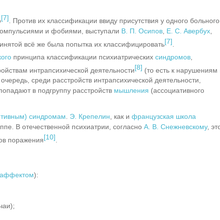
[7]
о
. Против их классификации ввиду присутствия у одного больного
 компульсиями и фобиями, выступали
В. П. Осипов
,
Е. С. Авербух
,
[7]
инятой всё же была попытка их классифицировать
.
кого
принципа классификации психиатрических
синдромов
,
[8]
тройствам интрапсихической деятельности
(то есть к нарушениям 
 очередь, среди расстройств интрапсихической деятельности,
 попадают в подгруппу расстройств
мышления
(ассоциативного
итивным) синдромам
.
Э. Крепелин
, как и
французская школа
руппе. В отечественной психиатрии, согласно
А. В. Снежневскому
, эт
[10]
гов поражения
.
аффектом
):
чаи);