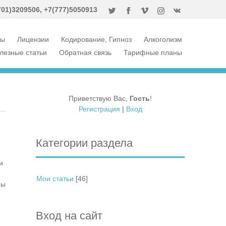
701)3
209506, +7(777)5050913
ты
Лицензии
Кодирование, Гипноз
Алкоголизм
лезные статьи
Обратная связь
Тарифные планы
Приветствую Вас
,
Гость
!
Регистрация
|
Вход
Категории раздела
и
Мои статьи
[46]
ны
Вход на сайт