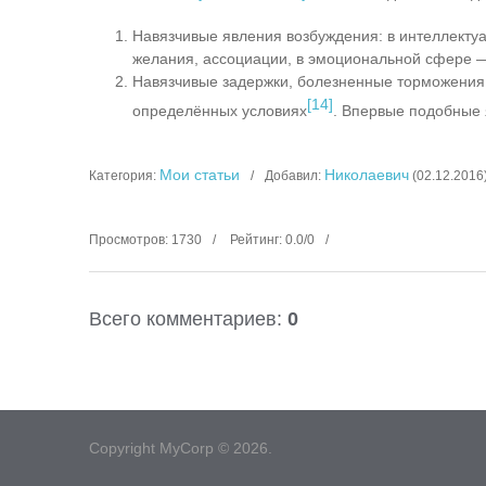
Навязчивые явления возбуждения: в интеллекту
желания, ассоциации, в эмоциональной сфере —
Навязчивые задержки, болезненные торможения
[14]
определённых условиях
. Впервые подобные
Мои статьи
Николаевич
Категория
:
Добавил
:
(02.12.2016
Просмотров
:
1730
Рейтинг
:
0.0
/
0
Всего комментариев
:
0
Copyright MyCorp © 2026
.