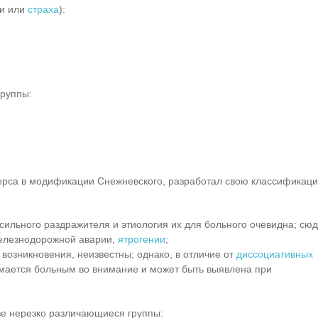
ги или
страха
):
группы:
ерса в модификации Снежневского, разработал свою классификац
ильного раздражителя и этиология их для больного очевидна; сю
елезнодорожной аварии,
ятрогении
;
возникновения, неизвестны; однако, в отличие от
диссоциативных
имается больным во внимание и может быть выявлена при
две нерезко различающиеся группы: