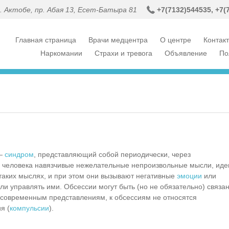
г. Актобе, пр. Абая 13, Есет-Батыра 81
+7(7132)54
4535,
+7(
Главная страница
Врачи медцентра
О центре
Контак
Наркомании
Страхи и тревога
Объявление
По
 —
синдром
, представляющий собой периодически, через
 человека навязчивые нежелательные непроизвольные мысли, иде
таких мыслях, и при этом они вызывают негативные
эмоции
или
или управлять ими. Обсессии могут быть (но не обязательно) связа
современным представлениям, к обсессиям не относятся
я (
компульсии
).