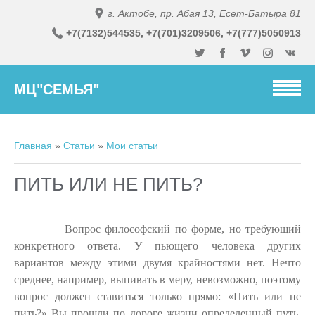
г. Актобе, пр. Абая 13, Есет-Батыра 81
+7(7132)54
4535,
+7(701)3
209506, +7(777)5050913
МЦ"СЕМЬЯ"
Главная
»
Статьи
»
Мои статьи
ПИТЬ ИЛИ НЕ ПИТЬ?
Вопрос философский по форме, но требующий
конкретного ответа. У пьющего человека других
вариантов между этими двумя крайностями нет. Нечто
среднее, например, выпивать в меру, невозможно, поэтому
вопрос должен ставиться только прямо: «Пить или не
пить?» Вы прошли по дороге жизни определенный путь,