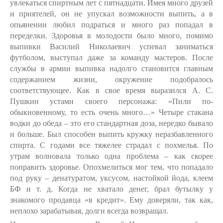
увлекаться спиртным лет с пятнадцати. Имея много друзей
и приятелей, он не упускал возможности выпить, а в
опьянении любил подраться и много раз попадал в
переделки. Здоровья в молодости было много, помимо
выпивки Василий Николаевич успевал заниматься
футболом, выступал даже за команду мастеров. После
службы в армии выпивка надолго становится главным
содержанием жизни, окружение подобралось
соответствующее. Как в свое время выразился А. С.
Пушкин устами своего персонажа: «Пили по-
обыкновенному, то есть очень много…» Четыре стакана
водки до обеда – это его стандартная доза, нередко бывало
и больше. Был способен выпить кружку неразбавленного
спирта. С годами все тяжелее страдал с похмелья. По
утрам волновала только одна проблема – как скорее
поправить здоровье. Опохмелиться мог тем, что попадало
под руку – денатуратом, уксусом, настойкой йода, клеем
БФ и т. д. Когда не хватало денег, брал бутылку у
знакомого продавца «в кредит». Ему доверяли, так как,
неплохо зарабатывая, долги всегда возвращал.