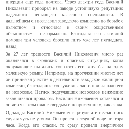
инерции еще года полтора. Через два-три года Василий
Николаевич приобрел на заводе устойчивую репутацию
надежного непьющего классного специалиста. В
дальнейшем он возглавил заводскую комиссию по борьбе с
пьянством и относился к своим общественным
обязанностям неформально. Благодаря его активной
помощи три человека бросили пить уже лет пятнадцать
назад.
За 27 лет трезвости Василий Николаевич много раз
оказывался в скользких и опасных ситуациях, когда
окружающие пытались совратить его хотя бы на одну
маленькую рюмку. Например, на протяжении многих лет
он принимал участие в деятельности заводской жилищной
комиссии, благодарные сослуживцы часто приглашали его
на новоселье. Натиск подгулявших новоселов неизменно
заканчивался провалом. Василий Николаевич оставался и
остается в этом плане твердым и неприступным, как скала.
Однажды Василий Николаевич в результате несчастного
случая чуть не утонул. Он провел в ледяной воде полтора
часа. Когда его спасли, то сразу провели энергичное