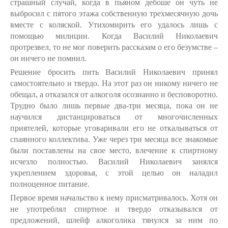
страшный случай, когда в пьяном дебоше он чуть не
выбросил с пятого этажа собственную трехмесячную дочь
вместе с коляской. Утихомирить его удалось лишь с
помощью милиции. Когда Василий Николаевич
протрезвел, то не мог поверить рассказам о его безумстве –
он ничего не помнил.
Решение бросить пить Василий Николаевич принял
самостоятельно и твердо. На этот раз он никому ничего не
обещал, а отказался от алкоголя осознанно и бесповоротно.
Трудно было лишь первые два-три месяца, пока он не
научился дистанцироваться от многочисленных
приятелей, которые уговаривали его не откалываться от
спаянного коллектива. Уже через три месяца все знакомые
были поставлены на свое место, влечение к спиртному
исчезло полностью. Василий Николаевич занялся
укреплением здоровья, с этой целью он наладил
полноценное питание.
Первое время начальство к нему присматривалось. Хотя он
не употреблял спиртное и твердо отказывался от
предложений, шлейф алкоголика тянулся за ним по