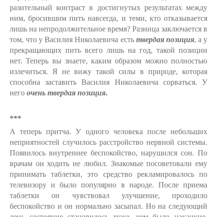
разительный контраст в достигнутых результатах между
ним, бросившим пить навсегда, и теми, кто отказывается
лишь на непродолжительное время? Разница заключается в
том, что у Василия Николаевича есть
твердая позиция
, а у
прекращающих пить всего лишь на год, такой позиции
нет. Теперь вы знаете, каким образом можно полностью
излечиться. Я не вижу такой силы в природе, которая
способна заставить Василия Николаевича сорваться. У
него
очень твердая позиция
.
***
А теперь притча. У одного человека после небольших
неприятностей случилось расстройство нервной системы.
Появилось внутреннее беспокойство, нарушился сон. По
врачам он ходить не любил. Знакомые посоветовали ему
принимать таблетки, это средство рекламировалось по
телевизору и было популярно в народе. После приема
таблетки он чувствовал улучшение, проходило
беспокойство и он нормально засыпал. Но на следующий
день состояние становилось хуже, чем было накануне,