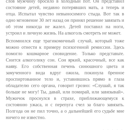
слов мужчину бросило в холодный пот. Он представил
состояние детей, недавно потерявших мать, а теперь и
отца. Испытал чувство невыносимого стыда. Вот так в
одно мгновение 30 лет назад он принял решение завязать и
об этом никогда не жалел. Детей поставил на ноги,
устроил и личную жизнь. На алкоголь смотреть не может.
Вспомнился еще трагикомичный случай, который тоже
можно отнести к примеру психогенной ремиссии. Здесь
помогло кошмарное сновидение. Только представьте.
Снится алкоголику сон. Сон яркий, красочный, все как
наяву. Его собственная печень синюшного цвета и
замученного вида вдруг ожила, покинула бренное
проспиртованное тело и, уставившись прямо в глаза
обладателю сего органа, говорит грозно: «Слушай, я так
больше не могу! Ты, давай, или помирай, или завязывай».
Мужичок проснулся в страхе, приближающемуся к
состоянию ужаса, и с перепуга счел за благо завязать.
Полгода он не пил точно, а о дальнейшей его судьбе мне
ничего не известно.