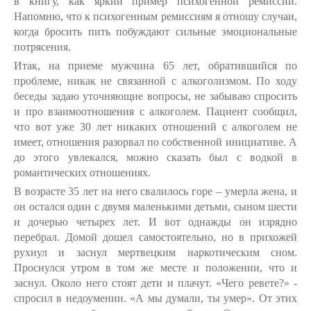
в книгу, как яркий пример психогенной ремиссии.
Напомню, что к психогенным ремиссиям я отношу случаи,
когда бросить пить побуждают сильные эмоциональные
потрясения.
Итак, на приеме мужчина 65 лет, обратившийся по
проблеме, никак не связанной с алкоголизмом. По ходу
беседы задаю уточняющие вопросы, не забываю спросить
и про взаимоотношения с алкоголем. Пациент сообщил,
что вот уже 30 лет никаких отношений с алкоголем не
имеет, отношения разорвал по собственной инициативе. А
до этого увлекался, можно сказать был с водкой в
романтических отношениях.
В возрасте 35 лет на него свалилось горе – умерла жена, и
он остался один с двумя маленькими детьми, сыном шести
и дочерью четырех лет. И вот однажды он изрядно
перебрал. Домой дошел самостоятельно, но в прихожей
рухнул и заснул мертвецким наркотическим сном.
Проснулся утром в том же месте и положении, что и
заснул. Около него стоят дети и плачут. «Чего ревете?» -
спросил в недоумении. «А мы думали, ты умер». От этих